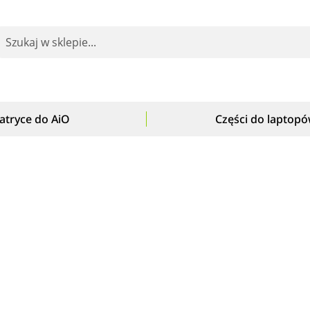
earch
atryce do AiO
Części do laptop