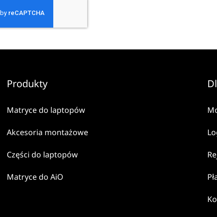
Produkty
Dl
Matryce do laptopów
Mo
Akcesoria montażowe
Lo
Części do laptopów
Re
Matryce do AiO
Pł
Ko