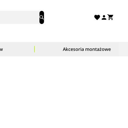
Mój ko
Search
ów
Akcesoria montażowe