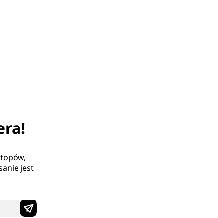
era!
ptopów,
anie jest