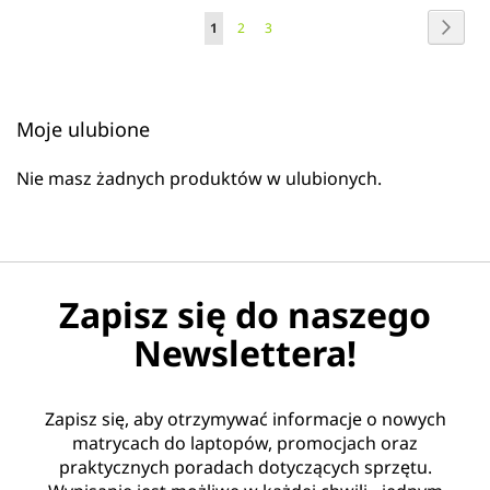
ULUBIONYCH
Strona
Stron
Dalej
Aktualnie
Strona
Strona
1
2
3
czytasz
stronę
Moje ulubione
Nie masz żadnych produktów w ulubionych.
Zapisz się do naszego
Newslettera!
Zapisz się, aby otrzymywać informacje o nowych
matrycach do laptopów, promocjach oraz
praktycznych poradach dotyczących sprzętu.