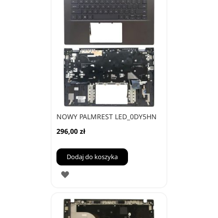
NOWY PALMREST LED_0DY5HN
296,00 zł
Dodaj do koszyka
DODAJ
DO
ULUBIONYCH