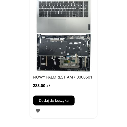
ULUBIONYCH
NOWY PALMREST AM7J0000501
283,00 zł
Dodaj do koszyka
DODAJ
DO