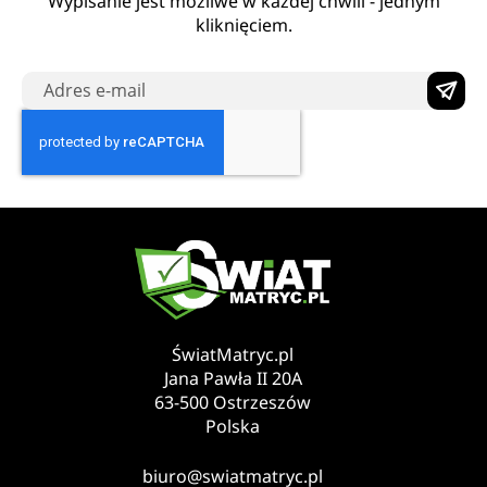
Wypisanie jest możliwe w każdej chwili - jednym
kliknięciem.
ŚwiatMatryc.pl
Jana Pawła II 20A
63-500 Ostrzeszów
Polska
biuro@swiatmatryc.pl