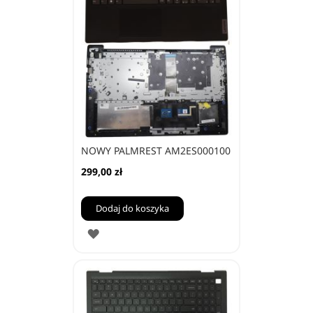
NOWY PALMREST AM2ES000100
299,00 zł
Dodaj do koszyka
DODAJ
DO
ULUBIONYCH