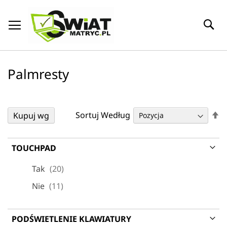
Przejdź
S
do
treści
Palmresty
U
Sortuj Według
Kupuj wg
k
m
TOUCHPAD
produkt
Tak
20
produkt
Nie
11
PODŚWIETLENIE KLAWIATURY