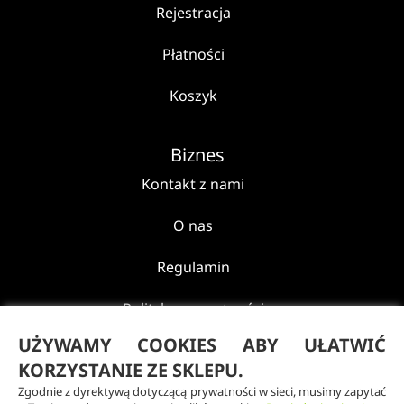
Rejestracja
Płatności
Koszyk
Biznes
Kontakt z nami
O nas
Regulamin
Polityka prywatności
UŻYWAMY COOKIES ABY UŁATWIĆ
Reklamacje i zwroty
KORZYSTANIE ZE SKLEPU.
Zgodnie z dyrektywą dotyczącą prywatności w sieci, musimy zapytać