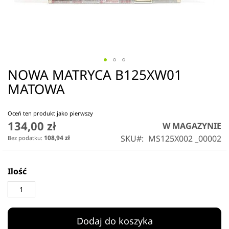
NOWA MATRYCA B125XW01
Przejdź
na
MATOWA
początek
galerii
Oceń ten produkt jako pierwszy
134,00 zł
W MAGAZYNIE
SKU
MS125X002 _00002
108,94 zł
Ilość
Dodaj do koszyka