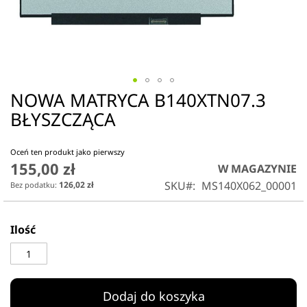
NOWA MATRYCA B140XTN07.3
Przejdź
na
BŁYSZCZĄCA
początek
galerii
Oceń ten produkt jako pierwszy
155,00 zł
W MAGAZYNIE
SKU
MS140X062_00001
126,02 zł
Ilość
Dodaj do koszyka