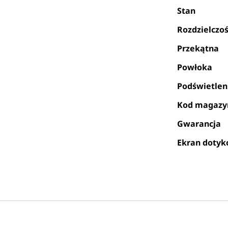
Stan
Rozdzielczo
Przekątna
Powłoka
Podświetlen
Kod magaz
Gwarancja
Ekran doty