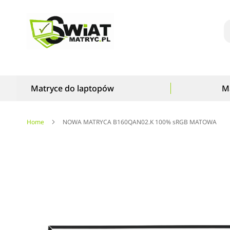
S
Matryce do laptopów
M
Home
NOWA MATRYCA B160QAN02.K 100% sRGB MATOWA
Przejdź
na
koniec
galerii