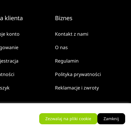
a klienta
Biznes
je konto
Kontakt z nami
gowanie
O nas
jestracja
Regulamin
atności
Polityka prywatności
szyk
Reklamacje i zwroty
Zezwalaj na pliki cookie
Zamknij
Realizacja
Rokezzz -
Sklepy online Ostrzeszów