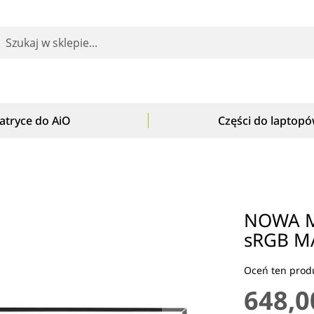
earch
atryce do AiO
Części do laptop
NOWA M
sRGB M
Oceń ten produ
648,0