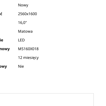
Nowy
ść
2560x1600
16,0"
Matowa
ie
LED
ynowy
MS160X018
12 miesięcy
kowy
Nie