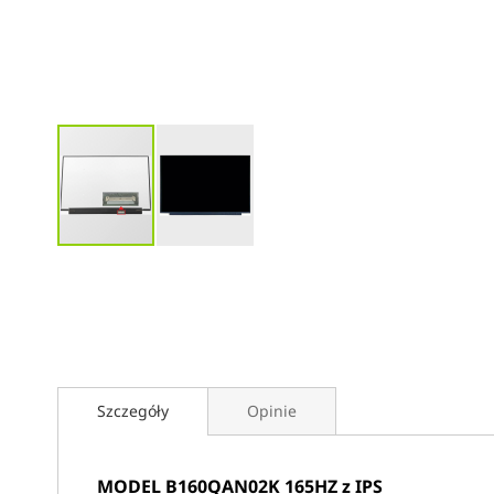
Przejdź
na
początek
galerii
Szczegóły
Opinie
MODEL B160QAN02K 165HZ z IPS