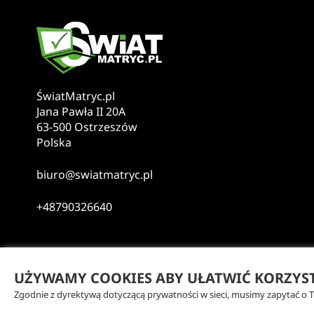
ŚwiatMatryc.pl
Jana Pawła II 20A
63-500 Ostrzeszów
Polska
biuro@swiatmatryc.pl
+48790326640
UŻYWAMY COOKIES ABY UŁATWIĆ KORZYSTA
Copyright © 2026 Świat Matryc -
Wszelkie prawa zas
Zgodnie z dyrektywą dotyczącą prywatności w sieci, musimy zapytać o 