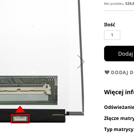
526,8
Ilość
Dodaj
DODAJ 
Więcej in
Odświeżani
Złącze matr
Typ matrycy