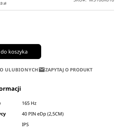
3 zł
 do koszyka
DO ULUBIONYCH
ZAPYTAJ O PRODUKT
formacji
e
165 Hz
ycy
40 PIN eDp (2,5CM)
IPS