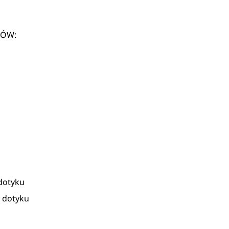
PÓW:
dotyku
z dotyku