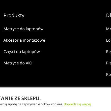
Produkty
Dl
Matryce do laptopów
Mo
Akcesoria montażowe
Lo
Części do laptopów
Re
Matryce do AiO
Pł
Ko
NIE ZE SKLEPU.
trzeżone.
Twoją zgodę na zapisywanie plików cookies.
Dowiedz się więcej
.