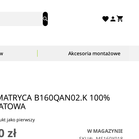
Mój ko
Search
ów
Akcesoria montażowe
ATRYCA B160QAN02.K 100%
ATOWA
kt jako pierwszy
0 zł
W MAGAZYNIE
SKU
MS160X018