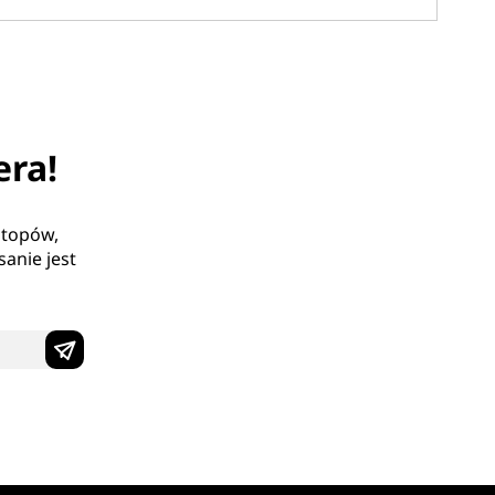
era!
ptopów,
anie jest