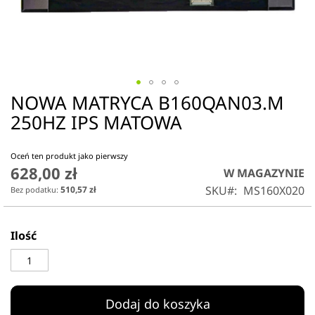
NOWA MATRYCA B160QAN03.M
Przejdź
na
250HZ IPS MATOWA
początek
galerii
Oceń ten produkt jako pierwszy
628,00 zł
W MAGAZYNIE
SKU
MS160X020
510,57 zł
Ilość
Dodaj do koszyka