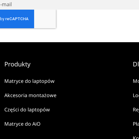
Produkty
Dl
Matryce do laptopów
Mo
Akcesoria montażowe
Lo
Części do laptopów
Re
Matryce do AiO
Pł
Ko