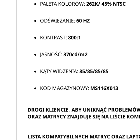
PALETA KOLORÓW:
262K/
45% NTSC
ODŚWIEŻANIE:
60 HZ
KONTRAST:
800:1
JASNOŚĆ:
370cd/m2
KĄTY WIDZENIA:
85/85/85/85
KOD MAGAZYNOWY:
MS116X013
DROGI KLIENCIE, ABY UNIKNĄĆ PROBLEMÓ
ORAZ MATRYCY ZNAJDUJE SIĘ NA LIŚCIE KOM
LISTA KOMPATYBILNYCH MATRYC ORAZ LAP