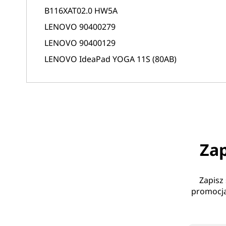
B116XAT02.0 HW5A
LENOVO 90400279
LENOVO
90400129
LENOVO IdeaPad YOGA 11S (80AB)
Zap
Zapisz
promocja