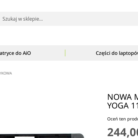
earch
atryce do AiO
Części do laptop
TYKOWA
NOWA M
YOGA 1
Oceń ten produ
244,0