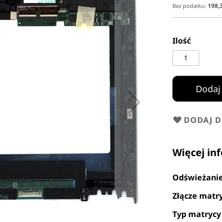
198,3
Ilość
Dodaj
DODAJ 
Więcej in
Odświeżani
Złącze matr
Typ matrycy