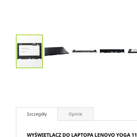
Przejdź
na
początek
galerii
Szczegóły
Opinie
WYŚWIETLACZ DO LAPTOPA LENOVO YOGA 11S