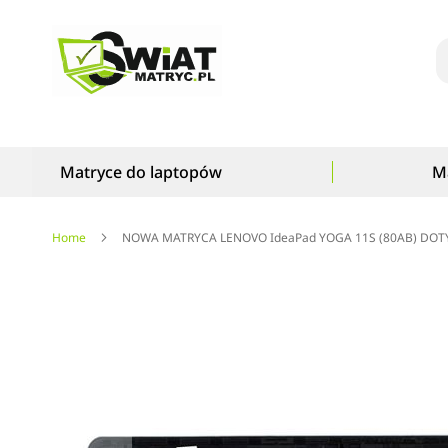
S
Matryce do laptopów
M
Home
NOWA MATRYCA LENOVO IdeaPad YOGA 11S (80AB) DO
Przejdź
na
koniec
galerii