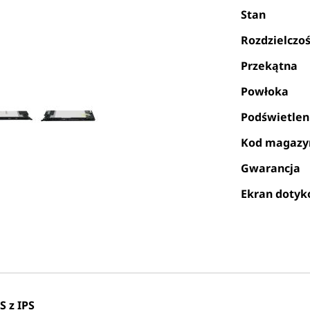
Stan
Rozdzielczo
Przekątna
Powłoka
Podświetlen
Kod magaz
Gwarancja
Ekran doty
 z IPS