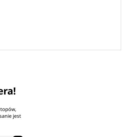
era!
ptopów,
anie jest