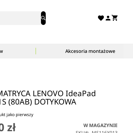
Mój ko
Search
ów
Akcesoria montażowe
ATRYCA LENOVO IdeaPad
1S (80AB) DOTYKOWA
kt jako pierwszy
0 zł
W MAGAZYNIE
SKU
MS116X013