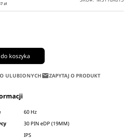
7 zł
 do koszyka
DO ULUBIONYCH
ZAPYTAJ O PRODUKT
formacji
e
60 Hz
ycy
30 PIN eDP (19MM)
IPS