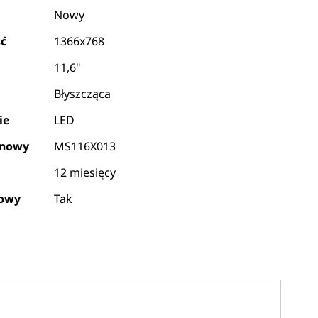
Nowy
ść
1366x768
11,6"
Błyszcząca
ie
LED
ynowy
MS116X013
12 miesięcy
kowy
Tak