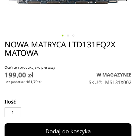
NOWA MATRYCA LTD131EQ2X
Przejdź
na
MATOWA
początek
galerii
Oceń ten produkt jako pierwszy
199,00 zł
W MAGAZYNIE
SKU
MS131X002
161,79 zł
Ilość
Dodaj do koszyka