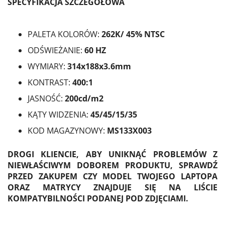
SPECYFIKACJA SZCZEGÓŁOWA
PALETA KOLORÓW:
262K/
45%
NTSC
ODŚWIEŻANIE:
60 HZ
WYMIARY:
314x188x3.6mm
KONTRAST:
400:1
JASNOŚĆ:
200cd/m2
KĄTY WIDZENIA:
45/45/15/35
KOD MAGAZYNOWY:
MS133X003
DROGI KLIENCIE, ABY UNIKNĄĆ PROBLEMÓW Z
NIEWŁAŚCIWYM DOBOREM PRODUKTU, SPRAWDŹ
PRZED ZAKUPEM CZY MODEL TWOJEGO LAPTOPA
ORAZ MATRYCY ZNAJDUJE SIĘ NA LIŚCIE
KOMPATYBILNOŚCI PODANEJ POD ZDJĘCIAMI.