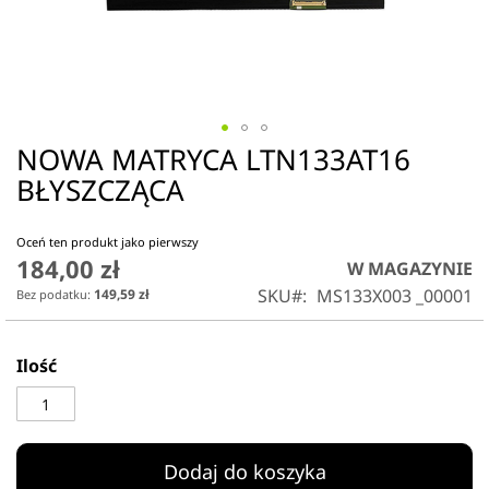
NOWA MATRYCA LTN133AT16
Przejdź
na
BŁYSZCZĄCA
początek
galerii
Oceń ten produkt jako pierwszy
184,00 zł
W MAGAZYNIE
SKU
MS133X003 _00001
149,59 zł
Ilość
Dodaj do koszyka