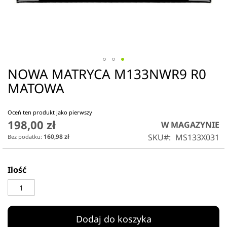
NOWA MATRYCA M133NWR9 R0
Przejdź
na
MATOWA
początek
galerii
Oceń ten produkt jako pierwszy
198,00 zł
W MAGAZYNIE
SKU
MS133X031
160,98 zł
Ilość
Dodaj do koszyka