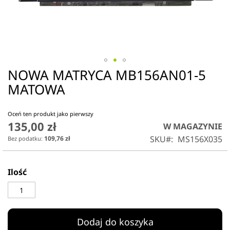
NOWA MATRYCA MB156AN01-5
Przejdź
na
MATOWA
początek
galerii
Oceń ten produkt jako pierwszy
135,00 zł
W MAGAZYNIE
SKU
MS156X035
109,76 zł
Ilość
Dodaj do koszyka