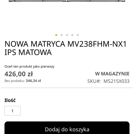
NOWA MATRYCA MV238FHM-NX1
Przejdź
na
IPS MATOWA
początek
galerii
Oceń ten produkt jako pierwszy
426,00 zł
W MAGAZYNIE
SKU
MS215X033
346,34 zł
Ilość
Dodaj do koszyka