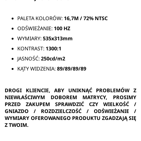
PALETA KOLORÓW:
16,7M /
72% NTSC
ODŚWIEŻANIE:
100 HZ
WYMIARY:
535x313mm
KONTRAST:
1300:1
JASNOŚĆ:
250cd/m2
KĄTY WIDZENIA:
89/89/89/89
DROGI KLIENCIE, ABY UNIKNĄĆ PROBLEMÓW Z
NIEWŁAŚCIWYM DOBOREM MATRYCY, PROSIMY
PRZED ZAKUPEM SPRAWDZIĆ CZY WIELKOŚĆ /
GNIAZDO / ROZDZIELCZOŚĆ / ODŚWIEŻANIE /
WYMIARY OFEROWANEGO PRODUKTU ZGADZAJĄ SIĘ
Z TWOIM.