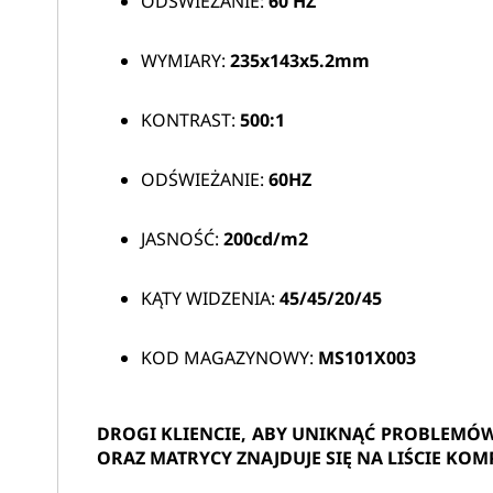
ODŚWIEŻANIE:
60 HZ
WYMIARY:
235x143x5.2mm
KONTRAST:
500:1
ODŚWIEŻANIE:
60HZ
JASNOŚĆ:
200cd/m2
KĄTY WIDZENIA:
45/45/20/45
KOD MAGAZYNOWY:
MS101X003
DROGI KLIENCIE, ABY UNIKNĄĆ PROBLEMÓ
ORAZ MATRYCY ZNAJDUJE SIĘ NA LIŚCIE KOM