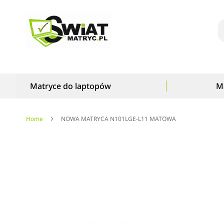
S
Matryce do laptopów
M
Home
NOWA MATRYCA N101LGE-L11 MATOWA
Przejdź
na
koniec
galerii