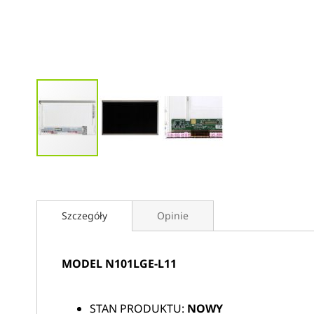
Przejdź
na
początek
galerii
Szczegóły
Opinie
MODEL N101LGE-L11
STAN PRODUKTU:
NOWY