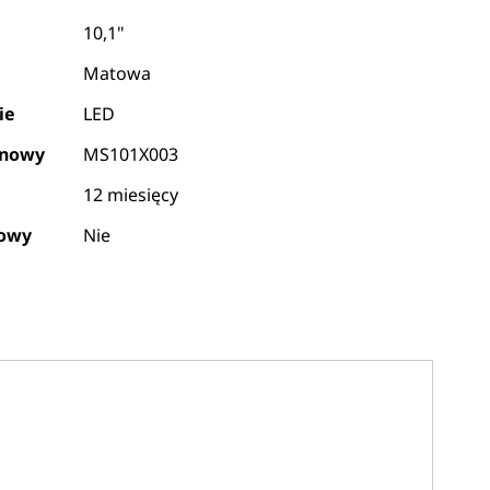
10,1"
Matowa
ie
LED
ynowy
MS101X003
12 miesięcy
kowy
Nie