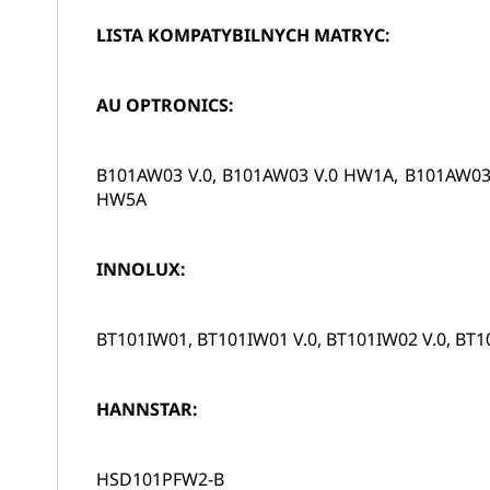
LISTA KOMPATYBILNYCH MATRYC:
AU OPTRONICS:
B101AW03 V.0, B101AW03 V.0 HW1A, B101AW03
HW5A
INNOLUX:
BT101IW01, BT101IW01 V.0, BT101IW02 V.0, BT1
HANNSTAR:
HSD101PFW2-B