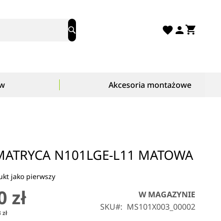
Mój ko
Search
ów
Akcesoria montażowe
ATRYCA N101LGE-L11 MATOWA
kt jako pierwszy
0 zł
W MAGAZYNIE
SKU
MS101X003_00002
 zł