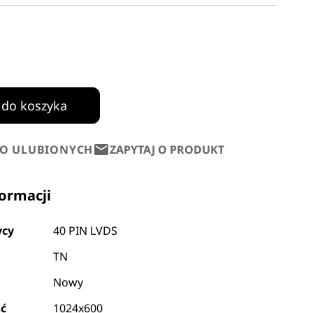
 do koszyka
DO ULUBIONYCH
ZAPYTAJ O PRODUKT
formacji
ycy
40 PIN LVDS
TN
Nowy
ść
1024x600