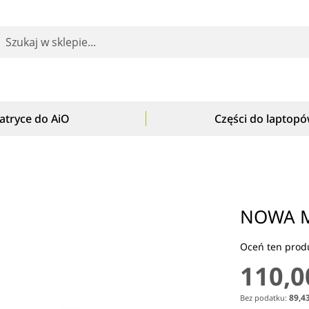
earch
atryce do AiO
Części do laptop
NOWA M
Oceń ten produ
110,0
89,43