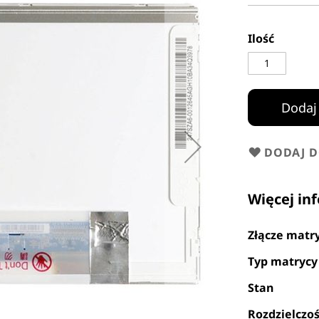
Ilość
Dodaj
DODAJ 
Więcej in
Złącze matr
Typ matrycy
Stan
Rozdzielczo