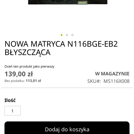
NOWA MATRYCA N116BGE-EB2
Przejdź
na
BŁYSZCZĄCA
początek
galerii
Oceń ten produkt jako pierwszy
139,00 zł
W MAGAZYNIE
SKU
MS116X008
113,01 zł
Ilość
Dodaj do koszyka