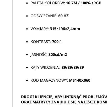
PALETA KOLORÓW:
16.7M /
100% sRGB
ODŚWIEŻANIE:
60 HZ
WYMIARY:
315×196×2,4mm
KONTRAST:
700:1
JASNOŚĆ:
300cd/m2
KĄTY WIDZENIA:
89/89/89/89
KOD MAGAZYNOWY:
MS140X060
DROGI KLIENCIE, ABY UNIKNĄĆ PROBLEMÓ
ORAZ MATRYCY ZNAJDUJE SIĘ NA LIŚCIE KOM