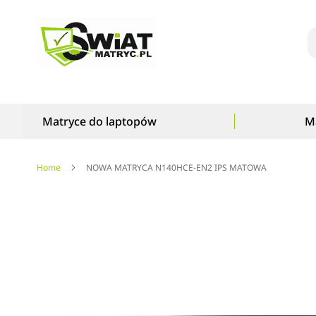
S
Matryce do laptopów
M
Home
NOWA MATRYCA N140HCE-EN2 IPS MATOWA
Przejdź
na
koniec
galerii