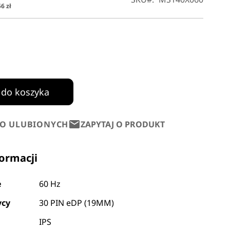
6 zł
 do koszyka
DO ULUBIONYCH
ZAPYTAJ O PRODUKT
formacji
e
60 Hz
ycy
30 PIN eDP (19MM)
IPS