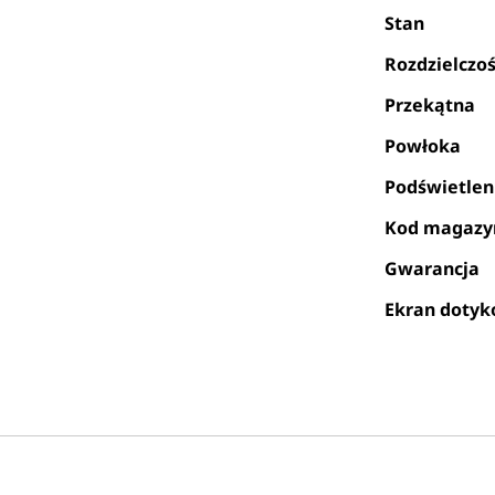
Stan
Rozdzielczo
Przekątna
Powłoka
Podświetlen
Kod magaz
Gwarancja
Ekran doty