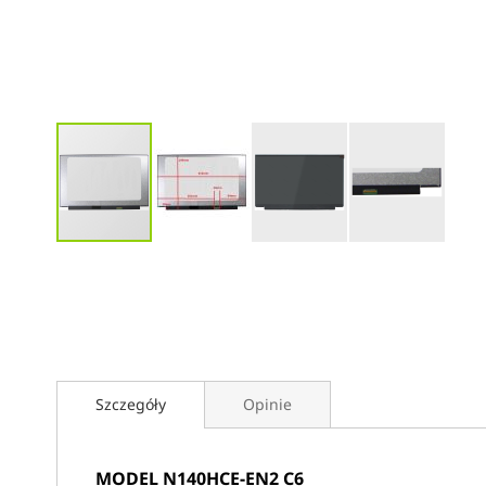
Przejdź
na
początek
galerii
Szczegóły
Opinie
MODEL N140HCE-EN2 C6