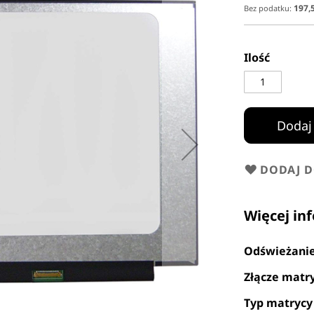
197,5
Ilość
Dodaj
DODAJ 
Więcej in
Odświeżani
Złącze matr
Typ matrycy