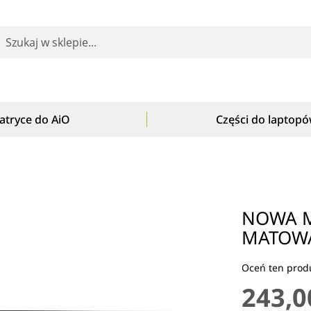
earch
atryce do AiO
Części do laptop
NOWA M
MATOW
Oceń ten produ
243,0