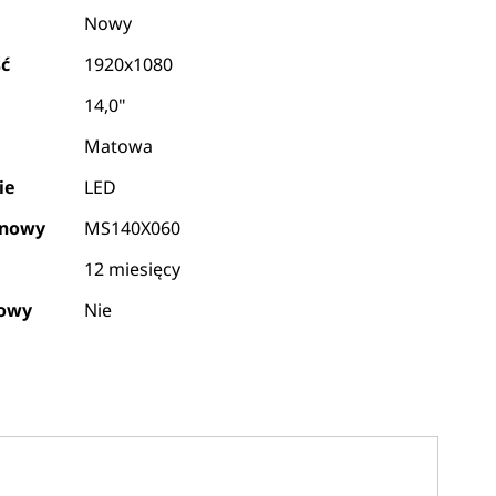
Nowy
ść
1920x1080
14,0"
Matowa
ie
LED
ynowy
MS140X060
12 miesięcy
kowy
Nie