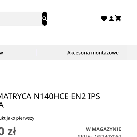
Mój ko
Search
ów
Akcesoria montażowe
ATRYCA N140HCE-EN2 IPS
A
kt jako pierwszy
0 zł
W MAGAZYNIE
SKU
MS140X060