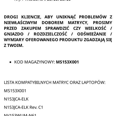
DROGI KLIENCIE, ABY UNIKNĄĆ PROBLEMÓW Z
NIEWŁAŚCIWYM DOBOREM MATRYCY, PROSIMY
PRZED ZAKUPEM SPRAWDZIĆ CZY WIELKOŚĆ /
GNIAZDO / ROZDZIELCZOŚĆ / ODŚWIEŻANIE /
WYMIARY OFEROWANEGO PRODUKTU ZGADZAJĄ SIĘ
Z TWOIM.
KOD MAGAZYNOWY:
MS153X001
LISTA KOMPATYBILNYCH MATRYC ORAZ LAPTOPÓW:
MS153X001
N153JCA-ELK
N153JCA-ELK Rev. C1
NV153WUM-N61