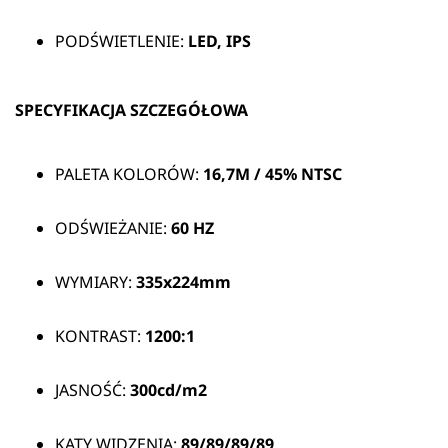
PODŚWIETLENIE:
LED, IPS
SPECYFIKACJA SZCZEGÓŁOWA
PALETA KOLORÓW:
16,7M / 45% NTSC
ODŚWIEŻANIE:
60 HZ
WYMIARY:
335x224mm
KONTRAST:
1200:1
JASNOŚĆ:
300cd/m2
KĄTY WIDZENIA:
89/89/89/89