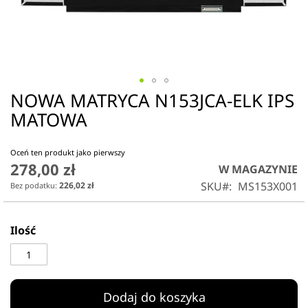
NOWA MATRYCA N153JCA-ELK IPS
Przejdź
na
MATOWA
początek
galerii
Oceń ten produkt jako pierwszy
278,00 zł
W MAGAZYNIE
SKU
MS153X001
226,02 zł
Ilość
Dodaj do koszyka