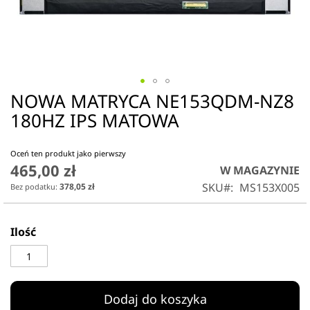
NOWA MATRYCA NE153QDM-NZ8
Przejdź
na
180HZ IPS MATOWA
początek
galerii
Oceń ten produkt jako pierwszy
465,00 zł
W MAGAZYNIE
SKU
MS153X005
378,05 zł
Ilość
Dodaj do koszyka