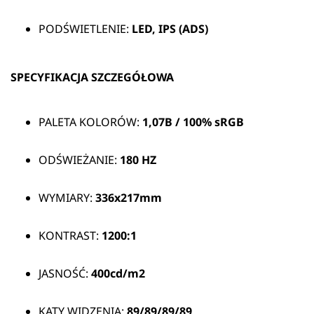
PODŚWIETLENIE:
LED, IPS (ADS)
SPECYFIKACJA SZCZEGÓŁOWA
PALETA KOLORÓW:
1,07B / 100% sRGB
ODŚWIEŻANIE:
180 HZ
WYMIARY:
336x217mm
KONTRAST:
1200:1
JASNOŚĆ:
400cd/m2
KĄTY WIDZENIA:
89/89/89/89