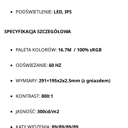
PODŚWIETLENIE:
LED, IPS
SPECYFIKACJA SZCZEGÓŁOWA
PALETA KOLORÓW:
16.7M / 100% sRGB
ODŚWIEŻANIE:
60 HZ
WYMIARY:
291×195x2x2.5mm (z gniazdem)
KONTRAST:
800:1
JASNOŚĆ:
300cd/m2
KĄTY WIDZENIA:
89/89/89/89