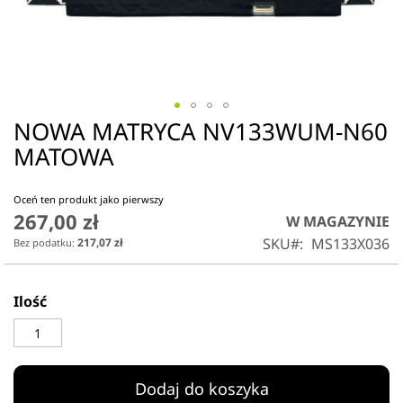
NOWA MATRYCA NV133WUM-N60
Przejdź
na
MATOWA
początek
galerii
Oceń ten produkt jako pierwszy
267,00 zł
W MAGAZYNIE
SKU
MS133X036
217,07 zł
Ilość
Dodaj do koszyka