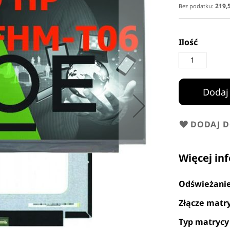
219,5
Ilość
Dodaj
DODAJ 
Więcej in
Odświeżani
Złącze matr
Typ matrycy