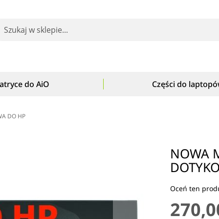
earch
atryce do AiO
Części do laptop
WA DO HP
NOWA M
DOTYKO
Oceń ten produ
270,0