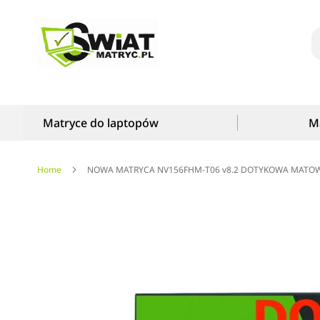
S
Matryce do laptopów
M
Home
NOWA MATRYCA NV156FHM-T06 v8.2 DOTYKOWA MATO
Przejdź
na
koniec
galerii