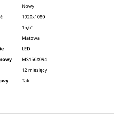
Nowy
ść
1920x1080
15,6"
Matowa
ie
LED
ynowy
MS156X094
12 miesięcy
kowy
Tak