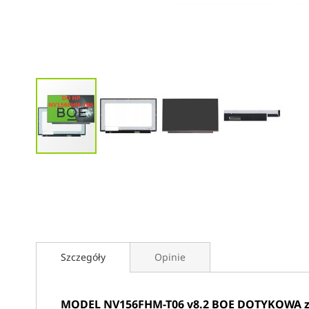
Przejdź
na
początek
galerii
Szczegóły
Opinie
MODEL NV156FHM-T06 v8.2 BOE DOTYKOWA z