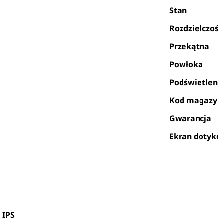
Stan
Rozdzielczo
Przekątna
Powłoka
Podświetlen
Kod magaz
Gwarancja
Ekran doty
 IPS