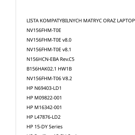
LISTA KOMPATYBILNYCH MATRYC ORAZ LAPTO
NV156FHM-T0E
NV156FHM-T0E v8.0
NV156FHM-T0E v8.1
N156HCN-EBA Rev.C5
B156HAK02.1 HW1B
NV156FHM-T06 V8.2
HP N69403-LD1
HP M09822‑001
HP M16342-001
HP L47876-LD2
HP 15-DY Series