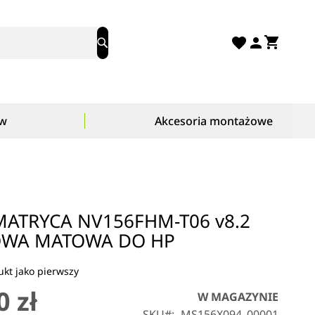
Mój ko
Search
ów
Akcesoria montażowe
ATRYCA NV156FHM-T06 v8.2
WA MATOWA DO HP
kt jako pierwszy
0 zł
W MAGAZYNIE
SKU
MS156X094_00001