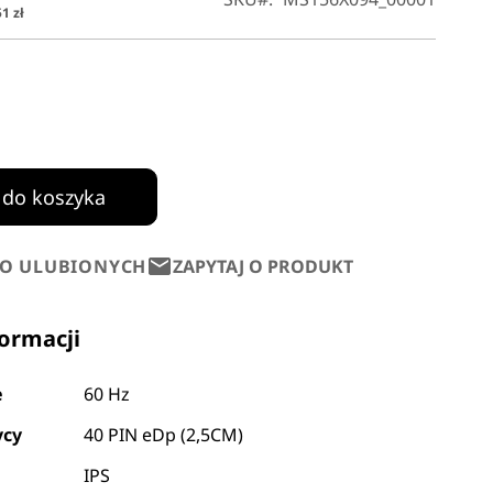
1 zł
 do koszyka
DO ULUBIONYCH
ZAPYTAJ O PRODUKT
formacji
e
60 Hz
ycy
40 PIN eDp (2,5CM)
IPS