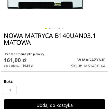
NOWA MATRYCA B140UAN03.1
Przejdź
na
MATOWA
początek
galerii
Oceń ten produkt jako pierwszy
161,00 zł
W MAGAZYNIE
SKU
MS140X104
130,89 zł
Ilość
Dodaj do koszyka