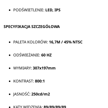
PODŚWIETLENIE:
LED, IPS
SPECYFIKACJA SZCZEGÓŁOWA
PALETA KOLORÓW:
16,7M / 45% NTSC
ODŚWIEŻANIE:
60 HZ
WYMIARY:
307x197mm
KONTRAST:
800:1
JASNOŚĆ:
250cd/m2
KĄTY WIDZENIA:
89/89/89/89