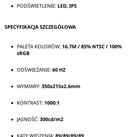
PODŚWIETLENIE:
LED, IPS
SPECYFIKACJA SZCZEGÓŁOWA
PALETA KOLORÓW:
16.7M / 85%
NTSC / 100%
sRGB
ODŚWIEŻANIE:
60 HZ
WYMIARY:
350x215x2.6mm
KONTRAST:
1000:1
JASNOŚĆ:
300cd/m2
KĄTY WIDZENIA:
89/89/89/89