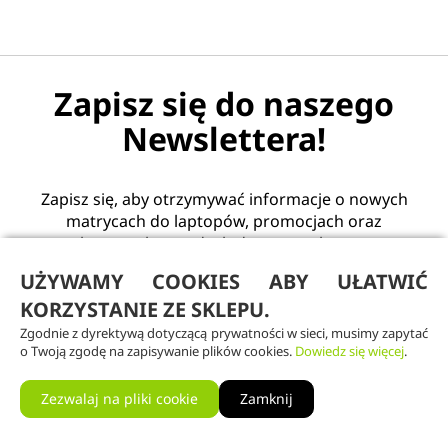
Zapisz się do naszego
Newslettera!
Zapisz się, aby otrzymywać informacje o nowych
matrycach do laptopów, promocjach oraz
praktycznych poradach dotyczących sprzętu.
Wypisanie jest możliwe w każdej chwili - jednym
UŻYWAMY COOKIES ABY UŁATWIĆ
kliknięciem.
KORZYSTANIE ZE SKLEPU.
Zgodnie z dyrektywą dotyczącą prywatności w sieci, musimy zapytać
o Twoją zgodę na zapisywanie plików cookies.
Dowiedz się więcej
.
Zezwalaj na pliki cookie
Zamknij