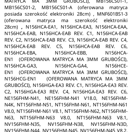
MATRYCA MA 3MM GRUBOŚCI), MB156CS01-1,
MB156CS01-2, MB156CS01-A (oferowana matryca
posiada szerokość elektroniki 28cm) , MNF601BS1-3
(oferowana matryca ma szerokość elektroniki
28cm)
,
N156HCA-EA1, N156HCA-EA3, N156HCA-EAA,
N156HCA-EAB, N156HCA-EAB REV. C1, N156HCA-EAB
REV. C2, N156HCA-EAB REV. C3, N156HCA-EAB REV. C4,
N156HCA-EAB REV. C5, N156HCA-EAB REV. C6,
N156HCA-EBA, N156HCA-EBB, N156HCA-
EN1 (OFEROWANA MATRYCA MA 3MM GRUBOŚCI),
N156HCA-GA3, N156HCA-GA4, N156HCE-
EN1 (OFEROWANA MATRYCA MA 3MM GRUBOŚCI),
N156HCG-EN1 (OFEROWANA MATRYCA MA 3MM
GRUBOŚCI), N156HGA-EA3 REV. C1, N156HGA-EA3 REV.
C2, N156HGA-EA3 REV. C4, N156HGA-EA3 REV. C6,
NE156FHM-N41, NE156FHM-N41 V18.0, NE156FHM-
N4K, NT156FHM-N51, NT156FHM-N61, NT156FHM-N61
V8.0, NT156FHM-N61 V8.1, NT156FHM-N62, NT156FHM-
N63, NT156FHM-N63 V8.0, NT156FHM-N63 V8.1,
NV156FHM-N35, NV156FHM-N38, NV156FHM-N3D,
NV156FHM-N44, NV156FHM-N45, NV156FHM-N45 V8.2,