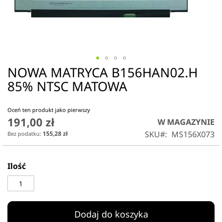
NOWA MATRYCA B156HAN02.H
Przejdź
na
85% NTSC MATOWA
początek
galerii
Oceń ten produkt jako pierwszy
191,00 zł
W MAGAZYNIE
SKU
MS156X073
155,28 zł
Ilość
Dodaj do koszyka