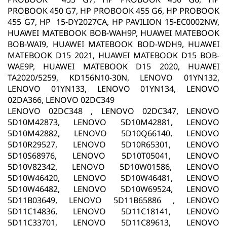
PROBOOK 450 G7, HP PROBOOK 455 G6, HP PROBOOK
455 G7, HP 15-DY2027CA, HP PAVILION 15-EC0002NW,
HUAWEI MATEBOOK BOB-WAH9P, HUAWEI MATEBOOK
BOB-WAI9, HUAWEI MATEBOOK BOD-WDH9, HUAWEI
MATEBOOK D15 2021, HUAWEI MATEBOOK D15 BOB-
WAE9P, HUAWEI MATEBOOK D15 2020, HUAWEI
TA2020/5259, KD156N10-30N, LENOVO 01YN132,
LENOVO 01YN133, LENOVO 01YN134, LENOVO
02DA366, LENOVO 02DC349
LENOVO 02DC348 , LENOVO 02DC347, LENOVO
5D10M42873, LENOVO 5D10M42881, LENOVO
5D10M42882, LENOVO 5D10Q66140, LENOVO
5D10R29527, LENOVO 5D10R65301, LENOVO
5D10S68976, LENOVO 5D10T05041, LENOVO
5D10V82342, LENOVO 5D10W01586, LENOVO
5D10W46420, LENOVO 5D10W46481, LENOVO
5D10W46482, LENOVO 5D10W69524, LENOVO
5D11B03649, LENOVO 5D11B65886 , LENOVO
5D11C14836, LENOVO 5D11C18141, LENOVO
5D11C33701, LENOVO 5D11C89613, LENOVO