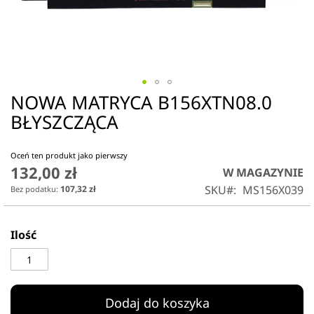
NOWA MATRYCA B156XTN08.0
Przejdź
na
BŁYSZCZĄCA
początek
galerii
Oceń ten produkt jako pierwszy
132,00 zł
W MAGAZYNIE
SKU
MS156X039
107,32 zł
Ilość
Dodaj do koszyka