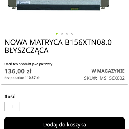
NOWA MATRYCA B156XTN08.0
Przejdź
na
BŁYSZCZĄCA
początek
galerii
Oceń ten produkt jako pierwszy
136,00 zł
W MAGAZYNIE
SKU
MS156X002
110,57 zł
Ilość
Dodaj do koszyka